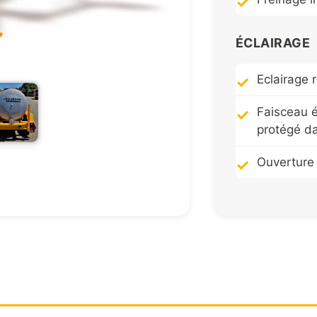
ÉCLAIRAGE
Eclairage 
Faisceau é
protégé da
Ouverture
CHARGEME
2 béquilles