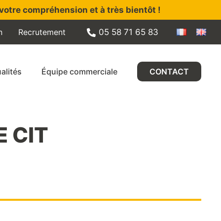
votre compréhension et à très bientôt !
n
Recrutement
05 58 71 65 83
alités
Équipe commerciale
CONTACT
 CIT