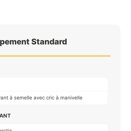
ipement Standard
vant à semelle avec cric à manivelle
LANT
nertie