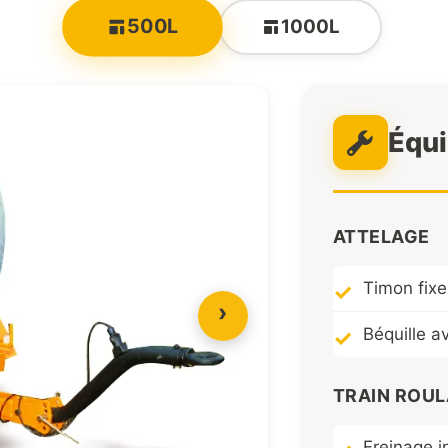
500L
1000L
Équ
ATTELAGE
Timon fixe
›
Béquille a
TRAIN ROU
Freinage i