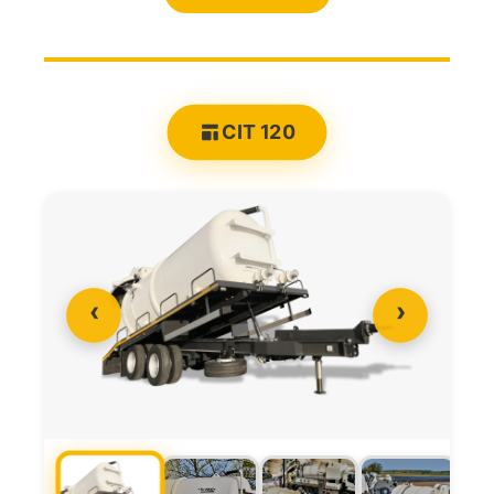
CIT 120
‹
›