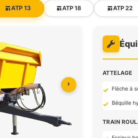
ATP 13
ATP 18
ATP 22
Équ
ATTELAGE
›
Flèche à s
Béquille 
TRAIN ROU
Essieux b