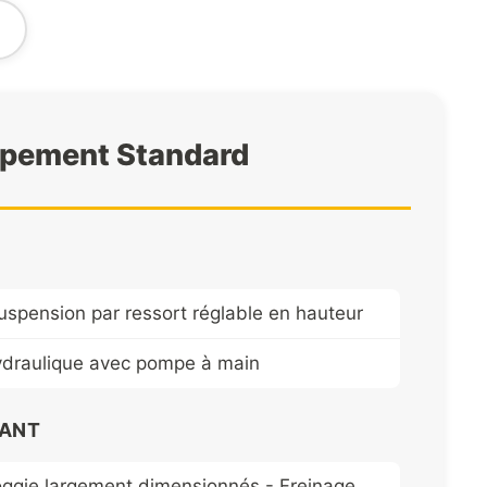
ipement Standard
uspension par ressort réglable en hauteur
hydraulique avec pompe à main
LANT
oggie largement dimensionnés - Freinage