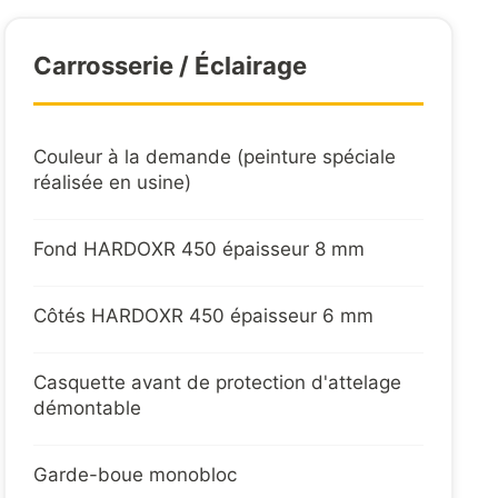
térale coulissante avec marchepied intérieur
Carrosserie / Éclairage
raulique 1 panneau
ectrique protégé dans châssis
Couleur à la demande (peinture spéciale
réalisée en usine)
x LED protégés par grille
Fond HARDOXR 450 épaisseur 8 mm
Côtés HARDOXR 450 épaisseur 6 mm
r vérin télescopique sur prise huile tracteur
Casquette avant de protection d'attelage
démontable
Garde-boue monobloc