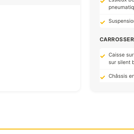
pneumatiq
Suspension
CARROSSERI
Caisse su
sur silent 
Châssis en
Caisse co
Fond HAR
Côtés HA
Bord supér