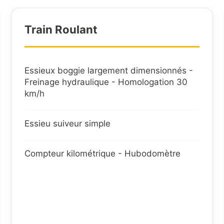
Echelle la
Train Roulant
Porte hyd
Faiseau él
Essieux boggie largement dimensionnés -
Freinage hydraulique - Homologation 30
Double feu
km/h
BENNAGE
Essieu suiveur simple
Bennage pa
Compteur kilométrique - Hubodomètre