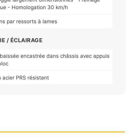
ue - Homologation 30 km/h
s par ressorts à lames
E / ÉCLAIRAGE
rbaissée encastrée dans châssis avec appuis
bloc
 acier PRS résistant
nique demi-ronde tout HARDOXR 450
DOXR 450 épaisseur 6 mm
RDOXR 450 épaisseur 5 mm
ieur de caisse brise roche