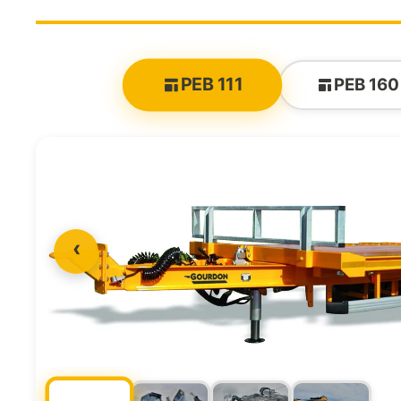
PEB 111
PEB 160
‹