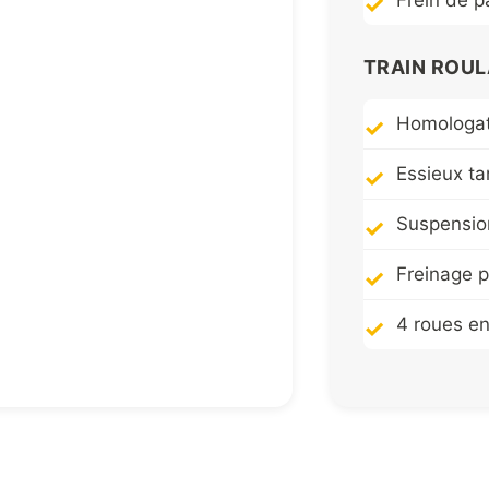
Frein de 
TRAIN ROU
Homologat
Essieux t
Suspension
Freinage 
4 roues e
CARROSSERI
Ossature 