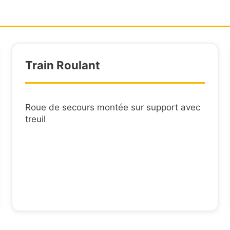
Plancher m
bois exoti
Eclairage 
Train Roulant
Faisceau é
tube d'aci
Roue de secours montée sur support avec
CHARGEME
treuil
Rampes arr
Rampes aci
Dispositif
Plateau ba
10 points 