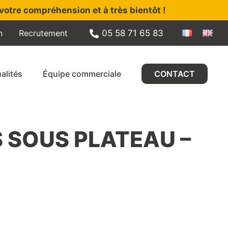
votre compréhension et à très bientôt !
n
Recrutement
05 58 71 65 83
alités
Équipe commerciale
CONTACT
 SOUS PLATEAU –