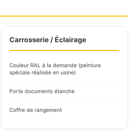
ixte acier avec barrettes anti-dérapantes et
que
règlementaire 24V, feux LED
Carrosserie / Éclairage
lectrique pour prise 15 broches protégé dans
er
Couleur RAL à la demande (peinture
NT
spéciale réalisée en usine)
ières assistées par ressorts
Porte documents étanche
er + bois, réglables en écartement
Coffre de rangement
 de verrouillage du plateau en position route
sculant par gravité avec vérin ralentisseur
d'arrimage pour chaînes