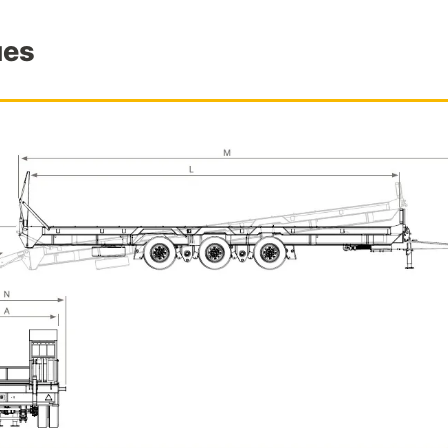
ues
8 points d