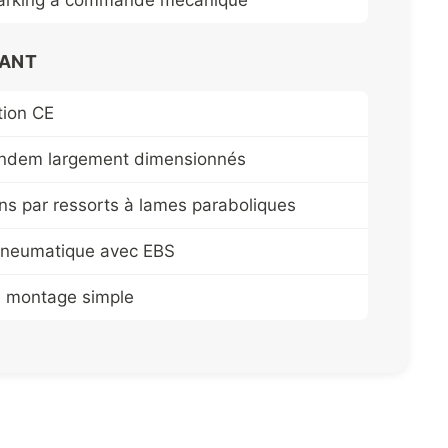
parking à commande mécanique
LANT
ion CE
andem largement dimensionnés
s par ressorts à lames paraboliques
pneumatique avec EBS
n montage simple
E / ÉCLAIRAGE
robuste mécano-soudée