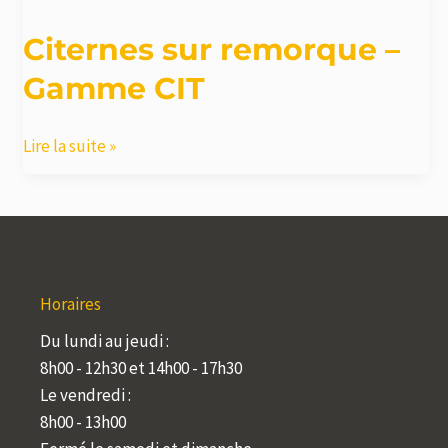
Citernes sur remorque –
Gamme CIT
Citernes
Lire la suite »
sur
remorque
–
Gamme
CIT
Horaires
Du lundi au jeudi :
8h00 - 12h30 et 14h00 - 17h30
Le vendredi :
8h00 - 13h00