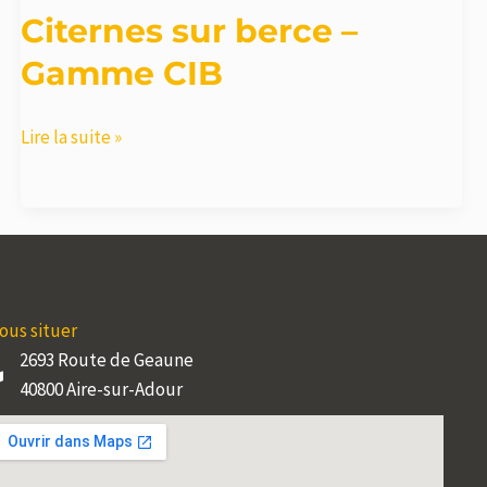
Citernes sur berce –
Gamme CIB
Citernes
Lire la suite »
sur
berce
–
Gamme
CIB
ous situer
2693 Route de Geaune
40800 Aire-sur-Adour