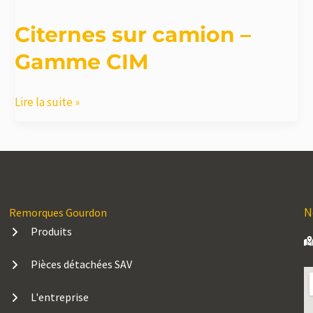
Citernes sur camion –
Gamme CIM
Citernes
Lire la suite »
sur
camion
–
Gamme
CIM
N
Remorques Gourdon
Produits
Pièces détachées SAV
L'entreprise